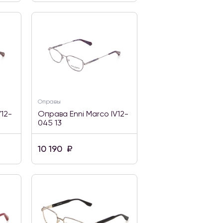
Оправы
V12-
Оправа Enni Marco IV12-
045 13
10 190
₽