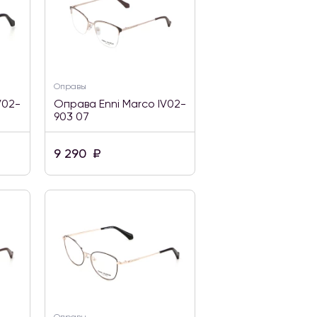
Оправы
V02-
Оправа Enni Marco IV02-
903 07
9 290
₽