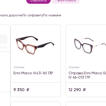
Сбросить
enni-marco
чала дорогие
По алфавиту
По новизне
Оправы
Оправы
Enni Marco IV43-161 13P
Оправа Enni Marco Em
IV 66-013 17P
9 350
₽
12 290
₽