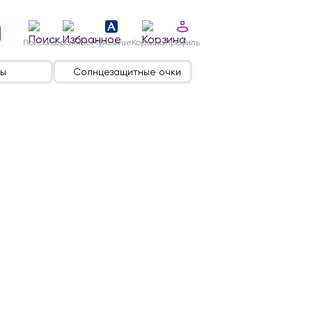
Поиск
Избранное
MyAcuvue
Корзина
Профиль
ы
Солнцезащитные очки