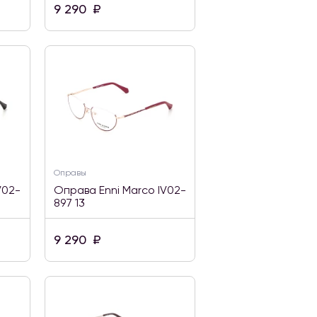
9 290
₽
Оправы
V02-
Оправа Enni Marco IV02-
897 13
9 290
₽